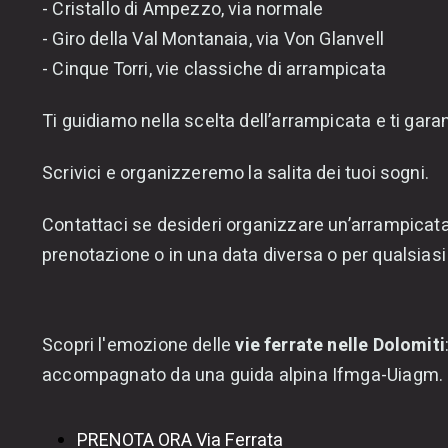
- Cristallo di Ampezzo, via normale
- Giro della Val Montanaia, via Von Glanvell
Roberta III
- Cinque Torri, vie classiche di arrampicata
Ti guidiamo nella scelta dell’arrampicata e ti gara
Vela&Arrampicata
Scrivici e organizzeremo la salita dei tuoi sogni.
Esplorazione di
Contattaci se desideri organizzare un’arrampicata
prenotazione o in una data diversa o per qualsias
grotte
Scopri l'emozione delle
vie ferrate nelle Dolomiti
accompagnato da una guida alpina Ifmga-Uiagm.
PRENOTA ORA Via Ferrata