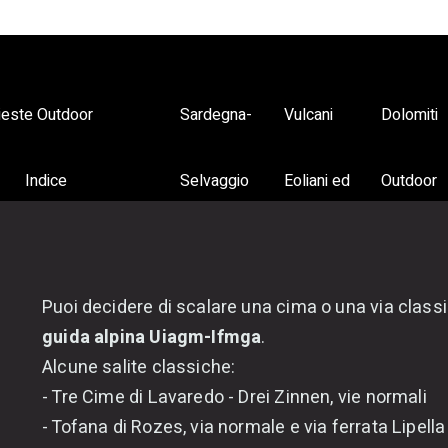
ieste Outdoor
Sardegna-
Vulcani
Dolomiti
Indice
Selvaggio
Eoliani ed
Outdoor
Arrampicata
Blu
Etna
Puoi decidere di scalare una cima o una via clas
Trekking e Vie
guida alpina Uiagm-Ifmga
.
Alcune salite classiche:
Ferrate
- Tre Cime di Lavaredo - Drei Zinnen, vie normali
- Tofana di Rozes, via normale e via ferrata Lipella
Yacht a vela