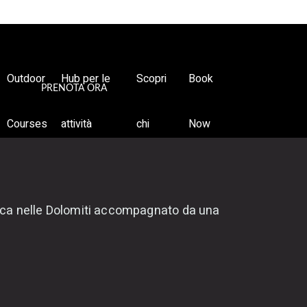
Outdoor
Hub per le
Scopri
Book
PRENOTA ORA
Courses
attività
chi
Now
outdoor
siamo
sica nelle Dolomiti accompagnato da una