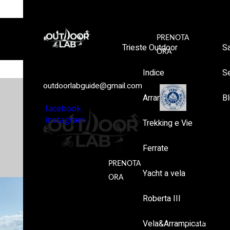
PRENOTA
Trieste Outdoor
S
ORA
Indice
S
outdoorlabguide@gmail.com
Arrampicata
Bl
facebook
instagram
Trekking e Vie
Trieste Outdoor
Ferrate
Indice
PRENOTA
Yacht a vela
ORA
Arrampica
Roberta III
Trekking e
Vela&Arrampicata