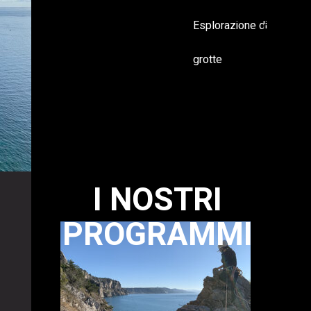
Esplorazione di
Ferrate
grotte
Yacht a ve
Roberta II
Vela&Arra
I NOSTRI
Esplorazi
PROGRAMMI
grotte